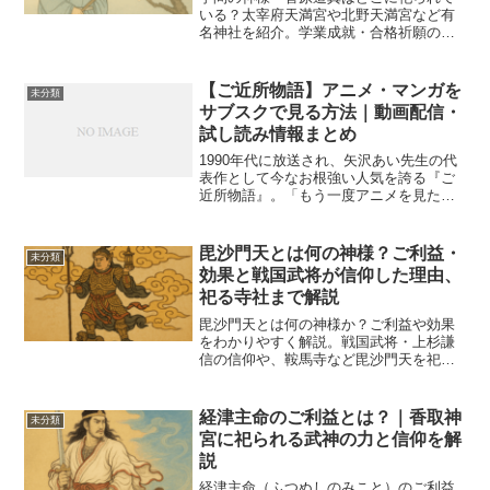
いる？太宰府天満宮や北野天満宮など有
名神社を紹介。学業成就・合格祈願のご
利益や参拝の作法も解説。
【ご近所物語】アニメ・マンガを
未分類
サブスクで見る方法｜動画配信・
試し読み情報まとめ
1990年代に放送され、矢沢あい先生の代
表作として今なお根強い人気を誇る『ご
近所物語』。「もう一度アニメを見た
い」「原作マンガを試し読みしたい」と
思ったことはありませんか？本記事で
は、『ご近所物語』をサブスクで視聴で
毘沙門天とは何の神様？ご利益・
未分類
きる配信サービス情報を中...
効果と戦国武将が信仰した理由、
祀る寺社まで解説
毘沙門天とは何の神様か？ご利益や効果
をわかりやすく解説。戦国武将・上杉謙
信の信仰や、鞍馬寺など毘沙門天を祀る
有名寺社も紹介します。
経津主命のご利益とは？｜香取神
未分類
宮に祀られる武神の力と信仰を解
説
経津主命（ふつぬしのみこと）のご利益