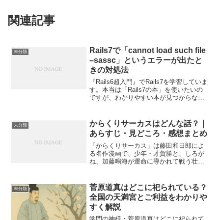
関連記事
Rails7で「cannot load such file
未分類
–sassc」というエラーが出たと
きの対処法
『Rails6超入門』でRails7を学習していま
す。本当は「Rails7の本」を使いたいの
ですが、わかりやすい本が見つからない
ので「Rails6の本」を利用しています。
ビューにBootstrapの情報を取り込もうと
したときに、コードは正し...
からくりサーカスはどんな話？｜
未分類
あらすじ・見どころ・感想まとめ
「からくりサーカス」は藤田和日郎によ
る名作漫画で、少年・才賀勝と、しろが
ね、加藤鳴海が運命に導かれて戦う壮大
な物語です。サーカス団の華やかさと、
オートマータと呼ばれる自動人形との不
気味な戦いが重なり、他にはない独特の
菅原道真はどこに祀られている？
未分類
世界観を描き出しています...
全国の天満宮とご利益をわかりや
すく解説
学問の神様・菅原道真はどこに祀られて