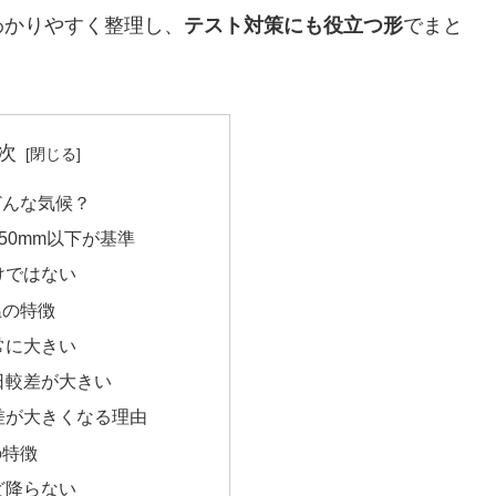
わかりやすく整理し、
テスト対策にも役立つ形
でまと
次
どんな気候？
50mm以下が基準
けではない
温の特徴
常に大きい
日較差が大きい
差が大きくなる理由
の特徴
ど降らない