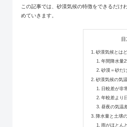
この記事では、砂漠気候の特徴をできるだけ
めていきます。
目
砂漠気候とは
年間降水量2
砂漠＝砂だ
砂漠気候の気
日較差が非
年較差より
昼夜の気温
降水量と土壌
雨がほとん