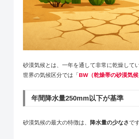
砂漠気候とは、一年を通して非常に乾燥して
世界の気候区分では「
BW（乾燥帯の砂漠気候
年間降水量250mm以下が基準
砂漠気候の最大の特徴は、
降水量の少なさ
で