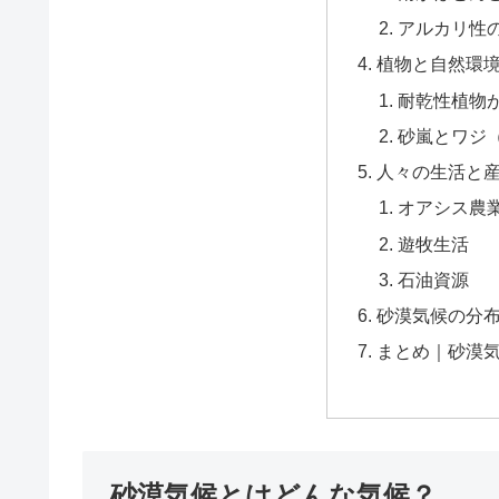
アルカリ性
植物と自然環
耐乾性植物
砂嵐とワジ
人々の生活と
オアシス農
遊牧生活
石油資源
砂漠気候の分
まとめ｜砂漠
砂漠気候とはどんな気候？