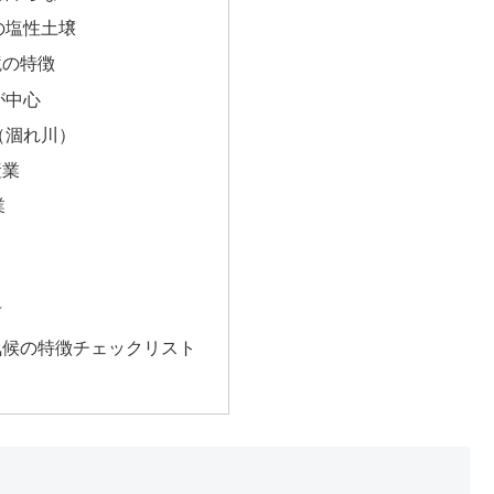
の塩性土壌
境の特徴
が中心
（涸れ川）
産業
業
布
気候の特徴チェックリスト