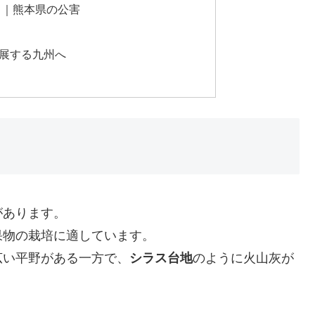
）｜熊本県の公害
展する九州へ
があります。
果物の栽培に適しています。
広い平野がある一方で、
シラス台地
のように火山灰が