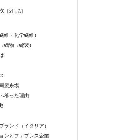
次
繊維・化学繊維）
→織物→縫製）
は
ス
岡製糸場
へ移った理由
徴
ブランド（イタリア）
ョンとファブレス企業